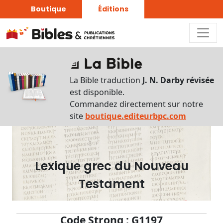
Boutique
Éditions
Dictionnaire
-
La Bible traduction
J. N. Darby révisée
Recherche
est disponible.
en
Commandez directement sur notre
français
site
boutique.editeurbpc.com
Rechercher
par
lettre
Lexique grec du Nouveau
Rechercher
Testament
par
mot
français
Code Strong : G1197