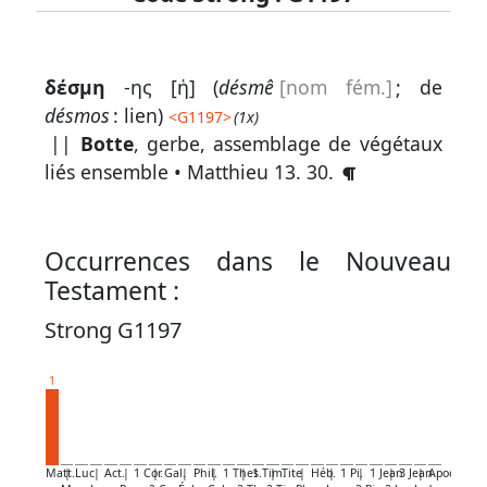
Lexique
δέσμη
-ης [ἡ] (
désmê
[nom fém.]
; de
-
désmos
: lien)
<
G1197
>
(1x)
Recherche
||
Botte
, gerbe, assemblage de végétaux
en
liés ensemble •
Matthieu 13. 30
.
grec
Rechercher
Occurrences dans le Nouveau
par
Testament :
code
strong
Strong G1197
Rechercher
1
par
lettre
Rechercher
Matt.
|
Luc
|
Act.
|
1 Cor.
|
Gal.
|
Phil.
|
1 Thes.
|
1 Tim.
|
Tite
|
Héb.
|
1 Pi.
|
1 Jean
|
3 Jean
|
Apoc.