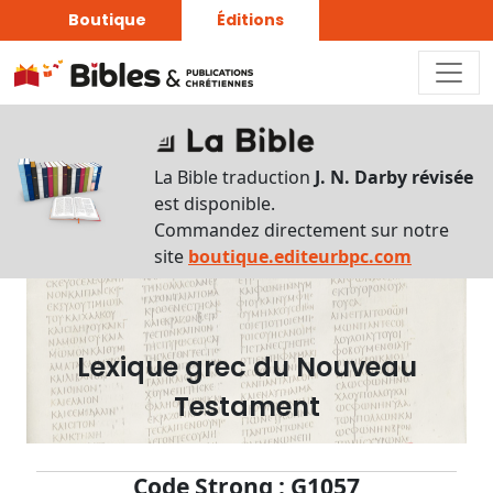
Boutique
Éditions
Dictionnaire
-
La Bible traduction
J. N. Darby révisée
Recherche
est disponible.
en
Commandez directement sur notre
français
site
boutique.editeurbpc.com
Rechercher
par
lettre
Lexique grec du Nouveau
Rechercher
Testament
par
mot
français
Code Strong : G1057