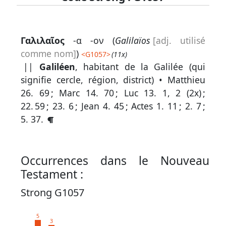
Lexique
Γαλιλαῖος
-α -ον (
Galilaïos
[adj. utilisé
-
comme nom]
)
<
G1057
>
(11x)
Recherche
||
Galiléen
, habitant de la Galilée (qui
en
signifie cercle, région, district) •
Matthieu
26. 69
;
Marc 14. 70
;
Luc 13. 1, 2 (2x)
;
grec
22. 59
;
23. 6
;
Jean 4. 45
;
Actes 1. 11
;
2. 7
;
Rechercher
5. 37
.
par
code
strong
Occurrences dans le Nouveau
Rechercher
Testament :
par
Strong G1057
lettre
Rechercher
5
3