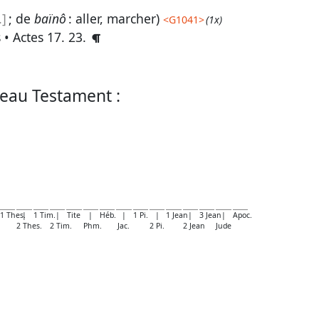
]
; de
baïnô
: aller, marcher)
<
G1041
>
(1x)
s •
Actes 17. 23
.
eau Testament :
1 Thes.
|
1 Tim.
|
Tite
|
Héb.
|
1 Pi.
|
1 Jean
|
3 Jean
|
Apoc.
2 Thes.
2 Tim.
Phm.
Jac.
2 Pi.
2 Jean
Jude