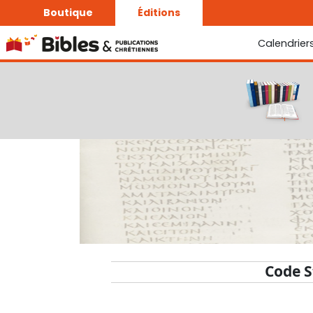
Boutique
Éditions
Calendrier
La Bonne Semence
Le Seigneur est proche
Code S