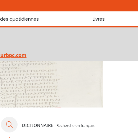
udes quotidiennes
Livres
r les Écritures
Nouveautés
 Écritures
La foi... d'une génération à l'autre ?
Commentaire sur le Cantique des cantiques
eurbpc.com
Les portes de Jérusalem
Bibliothèque
DICTIONNAIRE
- Recherche en français