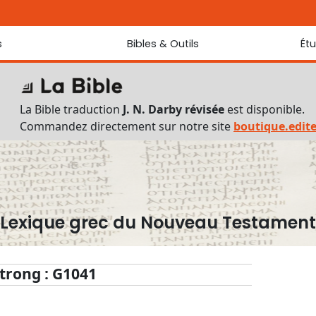
s
Bibles & Outils
Ét
Bibles
Chaque jou
Sondez les
Traduction J. N. Darby révisée
La Bible traduction
J. N. Darby révisée
est disponible.
Traduction J. N. Darby
Commandez directement sur notre site
boutique.edit
Ancien Testament interlinéaire
Nouveau Testament interlinéaire
Outils
Dictionnaire français du Nouveau Testament
Lexique grec du Nouveau Testament
Lexique grec du Nouveau Testament
Questionnaire de connaissances du Nouveau Testament
Téléchargements
trong : G1041