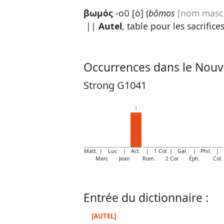
βωμός
-οῦ [ὁ] (
bômos
[nom masc.
||
Autel
, table pour les sacrifice
Occurrences dans le Nouv
Strong G1041
1
Matt.
|
Luc
|
Act.
|
1 Cor.
|
Gal.
|
Phil.
|
Marc
Jean
Rom.
2 Cor.
Éph.
Col.
Entrée du dictionnaire :
[AUTEL]