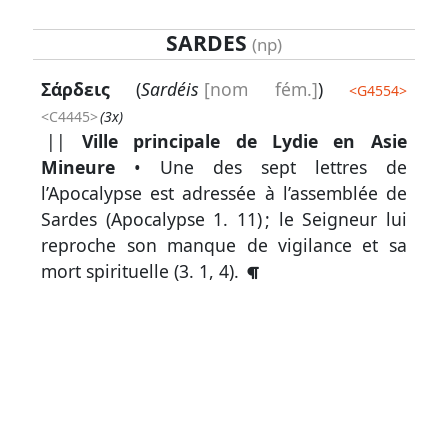
SARDES
(np)
Lexique
Σάρδεις
(
Sardéis
[nom fém.]
)
<
G4554
>
-
<C4445>
(3x)
Recherche
||
Ville principale de Lydie en Asie
en
Mineure
• Une des sept lettres de
grec
l’Apocalypse est adressée à l’assemblée de
Sardes (
Apocalypse 1. 11
) ; le Seigneur lui
Rechercher
reproche son manque de vigilance et sa
par
mort spirituelle (
3. 1, 4
).
code
strong
Rechercher
par
lettre
Rechercher