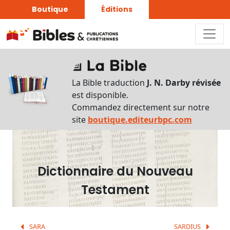
Boutique
Éditions
Dictionnaire
-
La Bible traduction
J. N. Darby révisée
Recherche
est disponible.
en
Commandez directement sur notre
français
site
boutique.editeurbpc.com
Rechercher
par
lettre
Dictionnaire du Nouveau
Rechercher
Testament
par
mot
français
SARA
SARDIUS