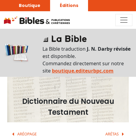
Boutique
Éditions
Dictionnaire
-
La Bible traduction
J. N. Darby révisée
Recherche
est disponible.
en
Commandez directement sur notre
français
site
boutique.editeurbpc.com
Rechercher
par
lettre
Dictionnaire du Nouveau
Rechercher
Testament
par
mot
français
ARÉOPAGE
ARÉTAS