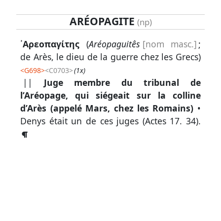
ARÉOPAGITE
(np)
Lexique
᾽Αρεοπαγίτης
(
Aréopaguitês
[nom masc.]
;
-
de Arès, le dieu de la guerre chez les Grecs)
Recherche
<
G698
>
<C0703>
(1x)
en
||
Juge membre du tribunal de
grec
l’Aréopage, qui siégeait sur la colline
d’Arès (appelé Mars, chez les Romains)
•
Rechercher
Denys était un de ces juges (
Actes 17. 34
).
par
code
strong
Rechercher
par
lettre
Rechercher