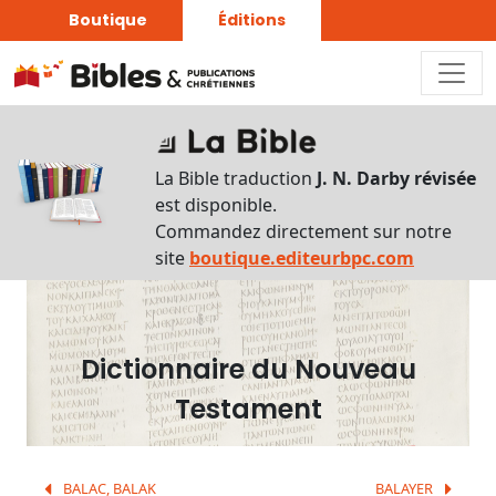
Boutique
Éditions
Dictionnaire
-
La Bible traduction
J. N. Darby révisée
Recherche
est disponible.
en
Commandez directement sur notre
français
site
boutique.editeurbpc.com
Rechercher
par
lettre
Dictionnaire du Nouveau
Rechercher
Testament
par
mot
français
BALAC, BALAK
BALAYER