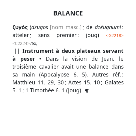
BALANCE
Lexique
ζυγός
(
dzugos
[nom masc.]
; de
dzéugnumi
:
-
atteler ; sens premier : joug)
<
G2218
>
Recherche
<C2224>
(6x)
en
||
Instrument à deux plateaux servant
grec
à peser
• Dans la vision de Jean, le
troisième cavalier avait une balance dans
Rechercher
sa main (
Apocalypse 6. 5
).
Autres réf. :
par
Matthieu 11. 29, 30
;
Actes 15. 10
;
Galates
code
5. 1
;
1 Timothée 6. 1
(joug).
strong
Rechercher
par
lettre
Rechercher