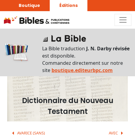
Boutique
Éditions
Dictionnaire
-
La Bible traduction
J. N. Darby révisée
Recherche
est disponible.
en
Commandez directement sur notre
français
site
boutique.editeurbpc.com
Rechercher
par
lettre
Dictionnaire du Nouveau
Rechercher
Testament
par
mot
français
AVARICE (SANS)
AVEC