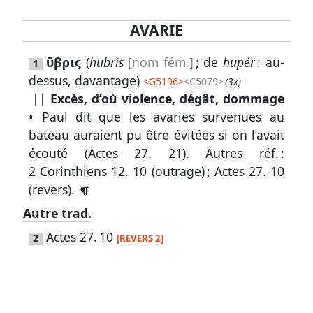
AVARIE
Lexique
ὕβρις
(
hubris
[nom fém.]
; de
hupér
: au-
1
-
dessus, davantage)
<
G5196
>
<C5079>
(3x)
Recherche
||
Excès, d’où violence, dégât, dommage
en
• Paul dit que les avaries survenues au
grec
bateau auraient pu être évitées si on l’avait
écouté (
Actes 27. 21
).
Autres réf. :
Rechercher
2 Corinthiens 12. 10
(outrage) ;
Actes 27. 10
par
(revers).
code
strong
Autre trad.
Rechercher
Actes 27. 10
2
[REVERS 2]
par
lettre
Rechercher