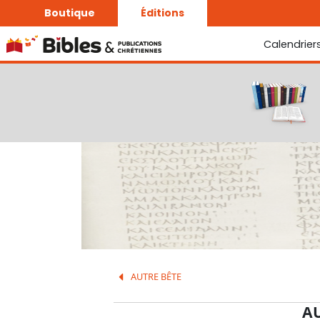
Boutique
Éditions
Calendrier
La Bonne Semence
Le Seigneur est proche
AUTRE BÊTE
A