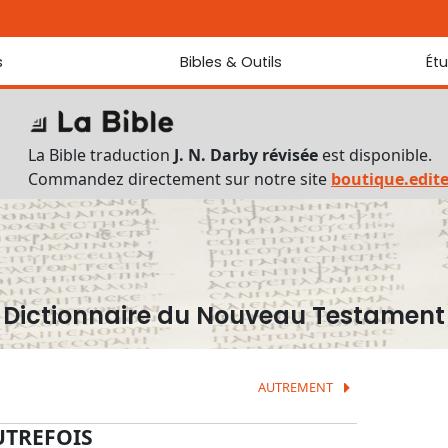
s
Bibles & Outils
Ét
Bibles
Chaque jou
Sondez les
Traduction J. N. Darby révisée
La Bible traduction
J. N. Darby révisée
est disponible.
Traduction J. N. Darby
Commandez directement sur notre site
boutique.edit
Ancien Testament interlinéaire
Nouveau Testament interlinéaire
Outils
Dictionnaire français du Nouveau Testament
Lexique grec du Nouveau Testament
Dictionnaire du Nouveau Testament
Questionnaire de connaissances du Nouveau Testament
Téléchargements
AUTREMENT
UTREFOIS