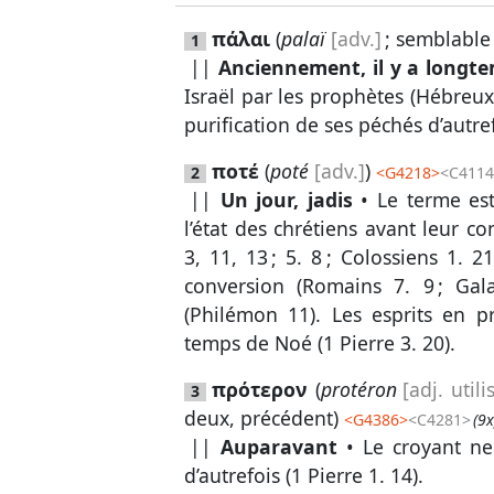
πάλαι
(
palaï
[adv.]
; semblable
1
||
Anciennement, il y a longt
Israël par les prophètes (
Hébreux
purification de ses péchés d’autref
ποτέ
(
poté
[adv.]
)
2
<
G4218
>
<C4114
||
Un jour, jadis
• Le terme es
l’état des chrétiens avant leur co
3, 11, 13
;
5. 8
;
Colossiens 1. 21
conversion (
Romains 7. 9
;
Gal
(
Philémon 11
). Les esprits en p
temps de Noé (
1 Pierre 3. 20
).
πρότερον
(
protéron
[adj. uti
3
deux, précédent)
<
G4386
>
<C4281>
(9x
||
Auparavant
• Le croyant ne
d’autrefois (
1 Pierre 1. 14
).