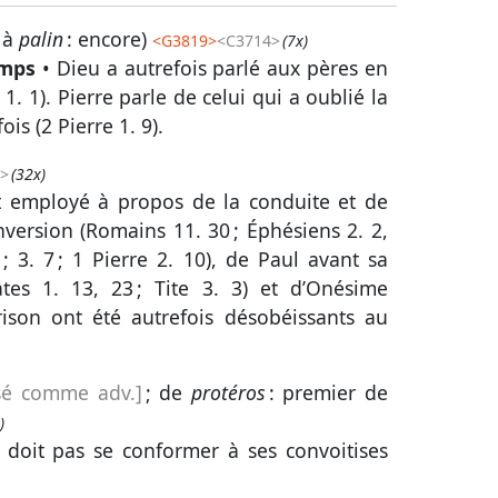
 à
palin
: encore)
<
G3819
>
<C3714>
(7x)
emps
• Dieu a autrefois parlé aux pères en
 1. 1
). Pierre parle de celui qui a oublié la
ois (
2 Pierre 1. 9
).
>
(32x)
t employé à propos de la conduite et de
nversion (
Romains 11. 30
;
Éphésiens 2. 2,
;
3. 7
;
1 Pierre 2. 10
), de Paul avant sa
ates 1. 13, 23
;
Tite 3. 3
) et d’Onésime
rison ont été autrefois désobéissants au
lisé comme adv.]
; de
protéros
: premier de
)
 doit pas se conformer à ses convoitises