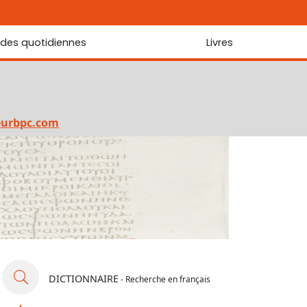
udes quotidiennes
Livres
r les Écritures
Nouveautés
 Écritures
La foi... d'une génération à l'autre ?
Commentaire sur le Cantique des cantiques
eurbpc.com
Les portes de Jérusalem
Bibliothèque
DICTIONNAIRE
- Recherche en français