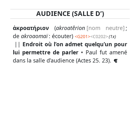
AUDIENCE (SALLE D’)
Lexique
ἀκροατήριον
(
akroatêrion
[nom neutre]
;
-
de
akroaomaï
: écouter)
<
G201
>
<C0202>
(1x)
Recherche
||
Endroit où l’on admet quelqu’un pour
en
lui permettre de parler
• Paul fut amené
grec
dans la salle d’audience (
Actes 25. 23
).
Rechercher
par
code
strong
Rechercher
par
lettre
Rechercher