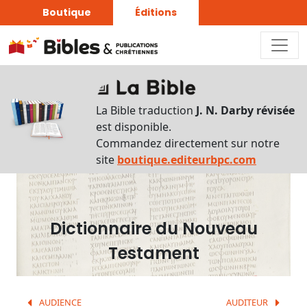
Boutique
Éditions
Dictionnaire
-
La Bible traduction
J. N. Darby révisée
Recherche
est disponible.
en
Commandez directement sur notre
français
site
boutique.editeurbpc.com
Rechercher
par
lettre
Dictionnaire du Nouveau
Rechercher
Testament
par
mot
français
AUDIENCE
AUDITEUR