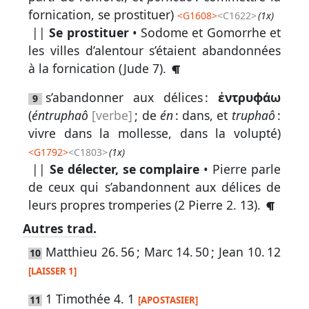
fornication, se prostituer)
<
G1608
>
<C1622>
(1x)
||
Se prostituer
• Sodome et Gomorrhe et
les villes d’alentour s’étaient abandonnées
à la fornication (
Jude 7
).
s’abandonner aux délices :
ἐντρυϕάω
9
(
éntruphaô
[verbe]
; de
én
: dans, et
truphaô
:
vivre dans la mollesse, dans la volupté)
<
G1792
>
<C1803>
(1x)
||
Se délecter, se complaire
• Pierre parle
de ceux qui s’abandonnent aux délices de
leurs propres tromperies (
2 Pierre 2. 13
).
Autres trad.
Matthieu 26. 56
;
Marc 14. 50
;
Jean 10. 12
10
[LAISSER 1]
1 Timothée 4. 1
11
[APOSTASIER]