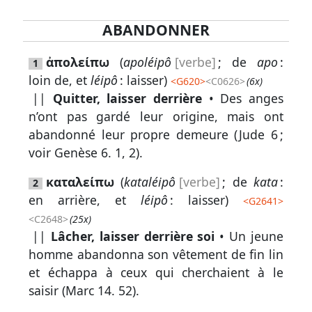
ABANDONNER
Lexique
ἀπολείπω
(
apoléipô
[verbe]
; de
apo
:
1
-
loin de, et
léipô
: laisser)
<
G620
>
<C0626>
(6x)
Recherche
||
Quitter, laisser derrière
• Des anges
en
n’ont pas gardé leur origine, mais ont
grec
abandonné leur propre demeure (
Jude 6
;
voir
Genèse 6. 1, 2
).
Rechercher
par
καταλείπω
(
kataléipô
[verbe]
; de
kata
:
2
code
en arrière, et
léipô
: laisser)
<
G2641
>
strong
<C2648>
(25x)
Rechercher
||
Lâcher, laisser derrière soi
• Un jeune
par
homme abandonna son vêtement de fin lin
lettre
et échappa à ceux qui cherchaient à le
saisir (
Marc 14. 52
).
Rechercher