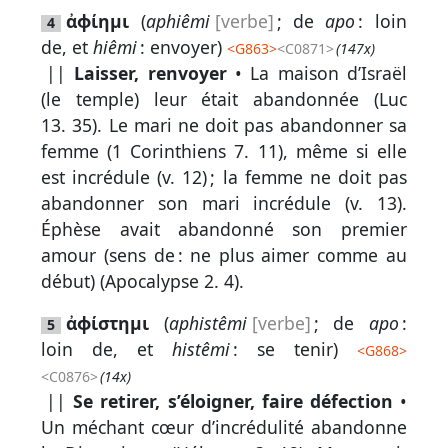
ἀϕίημι
(
aphiêmi
[verbe]
; de
apo
: loin
4
de, et
hiêmi
: envoyer)
<
G863
>
<C0871>
(147x)
Autres
||
Laisser, renvoyer
• La maison d’Israël
(le temple) leur était abandonnée (
Luc
supports
13. 35
). Le mari ne doit pas abandonner sa
Exemplaire
femme (
1 Corinthiens 7. 11
), même si elle
papier
est incrédule (
v. 12
) ; la femme ne doit pas
abandonner son mari incrédule (
v. 13
).
Éphèse avait abandonné son premier
amour (sens de : ne plus aimer comme au
Nous
début) (
Apocalypse 2. 4
).
contacter
ἀϕίστημι
(
aphistêmi
[verbe]
; de
apo
:
5
Signaler
loin de, et
histêmi
: se tenir)
<
G868
>
une
<C0876>
(14x)
erreur
||
Se retirer, s’éloigner, faire défection
•
Un méchant cœur d’incrédulité abandonne