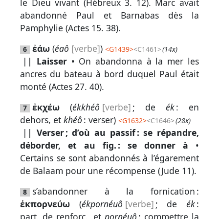
le Dieu vivant (
Hébreux 3. 12
). Marc avait
abandonné Paul et Barnabas dès la
Participer
Pamphylie (
Actes 15. 38
).
aux
ἐάω
(
éaô
[verbe]
)
coûts
6
<
G1439
>
<C1461>
(14x)
||
Laisser
• On abandonna à la mer les
du
ancres du bateau à bord duquel Paul était
site
monté (
Actes 27. 40
).
ἐκχέω
(
ékkhéô
[verbe]
; de
ék
: en
7
dehors, et
khéô
: verser)
<
G1632
>
<C1646>
(28x)
||
Verser ; d’où au passif : se répandre,
déborder, et au fig. : se donner à
•
Certains se sont abandonnés à l’égarement
de Balaam pour une récompense (
Jude 11
).
s’abandonner à la fornication :
8
ἐκπορνεύω
(
ékpornéuô
[verbe]
; de
ék
:
part. de renforc., et
pornéuô
: commettre la