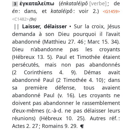
par
ἐγκαταλείπω
(
énkataléipô
[verbe]
; de
3
mot
én
: dans, et
kataléipô
: voir 2.)
<
G1459
>
grec
<C1482>
(9x)
||
Laisser, délaisser
• Sur la croix, Jésus
demanda à son Dieu pourquoi il l’avait
abandonné (
Matthieu 27. 46
;
Marc 15. 34
).
Infos
Dieu n’abandonne pas les croyants
complémentaires
(
Hébreux 13. 5
). Paul et Timothée étaient
Abréviations
persécutés, mais non pas abandonnés
(
2 Corinthiens 4. 9
). Démas avait
Termes
abandonné Paul (
2 Timothée 4. 10
) ; dans
non
sa première défense, tous avaient
retenus
abandonné Paul (
v. 16
). Les croyants ne
doivent pas abandonner le rassemblement
Ouvrages
d’eux-mêmes (c.-à-d. ne pas délaisser leurs
de
réunions) (
Hébreux 10. 25
).
Autres réf. :
référence
Actes 2. 27
;
Romains 9. 29
.