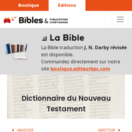
Boutique
Éditions
Dictionnaire
-
La Bible traduction
J. N. Darby révisée
Recherche
est disponible.
en
Commandez directement sur notre
français
site
boutique.editeurbpc.com
Rechercher
par
lettre
Dictionnaire du Nouveau
Rechercher
Testament
par
mot
français
ABAISSER
ABATTOIR