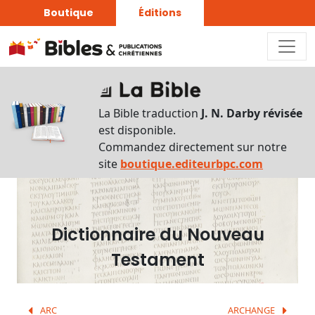
Boutique
Éditions
Dictionnaire
-
La Bible traduction
J. N. Darby révisée
Recherche
est disponible.
en
Commandez directement sur notre
français
site
boutique.editeurbpc.com
Rechercher
par
lettre
Dictionnaire du Nouveau
Rechercher
Testament
par
mot
français
ARC
ARCHANGE