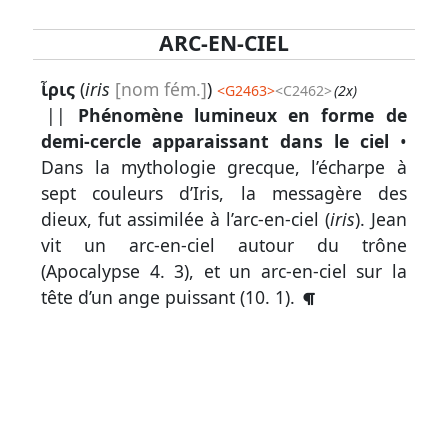
ARC-EN-CIEL
Lexique
ἶρις
(
iris
[nom fém.]
)
<
G2463
>
<C2462>
(2x)
-
||
Phénomène lumineux en forme de
Recherche
demi-cercle apparaissant dans le ciel
•
en
Dans la mythologie grecque, l’écharpe à
grec
sept couleurs d’Iris, la messagère des
dieux, fut assimilée à l’arc-en-ciel (
iris
). Jean
Rechercher
vit un arc-en-ciel autour du trône
par
(
Apocalypse 4. 3
), et un arc-en-ciel sur la
code
tête d’un ange puissant (
10. 1
).
strong
Rechercher
par
lettre
Rechercher