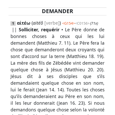
DEMANDER
Lexique
αἰτέω
(
aïtéô
[verbe]
)
1
<
G154
>
<C0156>
(71x)
-
||
Solliciter, requérir
• Le Père donne de
Recherche
bonnes choses à ceux qui les lui
en
demandent (
Matthieu 7. 11
). Le Père fera la
grec
chose que demanderont deux croyants qui
sont d’accord sur la terre (
Matthieu 18. 19
).
Rechercher
La mère des fils de Zébédée vint demander
par
quelque chose à Jésus (
Matthieu 20. 20
).
code
Jésus dit à ses disciples que s’ils
strong
demandaient quelque chose en son nom,
Rechercher
lui le ferait (
Jean 14. 14
). Toutes les choses
par
qu’ils demanderaient au Père en son nom,
lettre
il les leur donnerait (
Jean 16. 23
). Si nous
demandons quelque chose selon la volonté
Rechercher