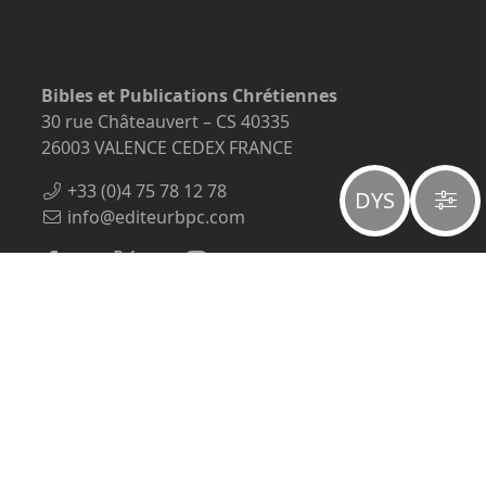
Bibles et Publications Chrétiennes
30 rue Châteauvert – CS 40335
26003 VALENCE CEDEX FRANCE
+33 (0)4 75 78 12 78
DYS
info@editeurbpc.com
À propos
Mentions légales
Politique de confidentialité
Qui sommes-nous ?
Payer une facture