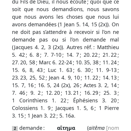
par
du Fils de Dieu, il nous écoute ; quoi que ce
mot
soit que nous demandions, nous savons
grec
que nous avons les choses que nous lui
avons demandées (
1 Jean 5. 14, 15
(2x)). On
ne doit pas s’attendre à recevoir si l’on ne
demande pas ou si l’on demande mal
Infos
(
Jacques 4. 2, 3
(2x)).
Autres réf. :
Matthieu
complémentaires
5. 42
;
6. 8
;
7. 7-10
;
14. 7
;
20. 22
;
21. 22
;
Abréviations
27. 20, 58
;
Marc 6. 22-24
;
10. 35, 38
;
11. 24
;
15. 6, 8, 43
;
Luc 1. 63
;
6. 30
;
11. 9-13
;
Termes
23. 23, 25, 52
;
Jean 4. 9, 10
;
11. 22
;
14. 13
;
non
15. 7, 16
;
16. 5, 24 (2x), 26
;
Actes 3. 2, 14
;
7. 46
;
9. 2
;
12. 20
;
13. 21
;
16. 29
;
25. 3
;
retenus
1 Corinthiens 1. 22
;
Éphésiens 3. 20
;
Ouvrages
Colossiens 1. 9
;
Jacques 1. 5, 6
;
1 Pierre
de
3. 15
;
1 Jean 3. 22
;
5. 16a
.
référence
demande :
αἴτημα
(
aïtêma
[nom
2