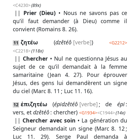
<C4230>
(89x)
||
Prier (Dieu)
• Nous ne savons pas ce
qu’il faut demander (à Dieu) comme il
convient (
Romains 8. 26
).
ζητέω
(
dzêtéô
[verbe]
)
11
<
G2212
>
<C2218>
(118x)
||
Chercher
• Nul ne questionna Jésus au
sujet de ce qu’il demandait à la femme
samaritaine (
Jean 4. 27
). Pour éprouver
Jésus, des gens lui demandèrent un signe
du ciel (
Marc 8. 11
;
Luc 11. 16
).
ἐπιζητέω
(
épidzêtéô
[verbe]
; de
épi
:
12
vers, et
dzêtéô
: chercher)
<
G1934
>
<C1944>
(14x)
||
Chercher avec soin
• La génération du
Seigneur demandait un signe (
Marc 8. 12
;
Luc 11. 29
). Serge Paul demanda à