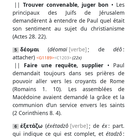
||
Trouver convenable, juger bon
• Les
principaux des Juifs de Jérusalem
Participer
demandèrent à entendre de Paul quel était
aux
son sentiment au sujet du christianisme
coûts
(
Actes 28. 22
).
du
δέομαι
(
déomaï
[verbe]
; de
déô
:
site
5
attacher)
<
G1189
>
<C1203>
(22x)
||
Faire une requête, supplier
• Paul
demandait toujours dans ses prières de
pouvoir aller vers les croyants de Rome
(
Romains 1. 10
). Les assemblées de
Macédoine avaient demandé la grâce et la
communion d’un service envers les saints
(
2 Corinthiens 8. 4
).
ἐξετάζω
(
éxétadzô
[verbe]
; de
éx
: part.
6
qui indique ce qui est complet, et
étadzô
: