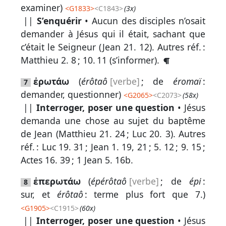
examiner)
<
G1833
>
<C1843>
(3x)
||
S’enquérir
• Aucun des disciples n’osait
demander à Jésus qui il était, sachant que
c’était le Seigneur (
Jean 21. 12
).
Autres réf. :
Matthieu 2. 8
;
10. 11
(s’informer).
ἐρωτάω
(
érôtaô
[verbe]
; de
éromaï
:
7
demander, questionner)
<
G2065
>
<C2073>
(58x)
||
Interroger, poser une question
• Jésus
demanda une chose au sujet du baptême
de Jean (
Matthieu 21. 24
;
Luc 20. 3
).
Autres
réf. :
Luc 19. 31
;
Jean 1. 19, 21
;
5. 12
;
9. 15
;
Actes 16. 39
;
1 Jean 5. 16b
.
ἐπερωτάω
(
épérôtaô
[verbe]
; de
épi
:
8
sur, et
érôtaô
: terme plus fort que 7.)
<
G1905
>
<C1915>
(60x)
||
Interroger, poser une question
• Jésus