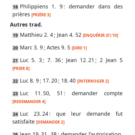
Philippiens 1. 9
: demander dans des
18
prières
[PRIÈRE 3]
Autres trad.
Matthieu 2. 4
;
Jean 4. 52
19
[ENQUÉRIR (S’) 10]
Marc 3. 9
;
Actes 9. 5
20
[DIRE 1]
Luc 5. 3
;
7. 36
;
Jean 12. 21
;
2 Jean 5
21
[PRIER 8]
Luc 8. 9
;
17. 20
;
18. 40
22
[INTERROGER 2]
Luc 11. 50, 51
: demander compte
23
[REDEMANDER 4]
Luc 23. 24
: que leur demande fut
24
satisfaite
[DEMANDER 2]
Jean 19. 31, 38
: demander l’autorisation,
25