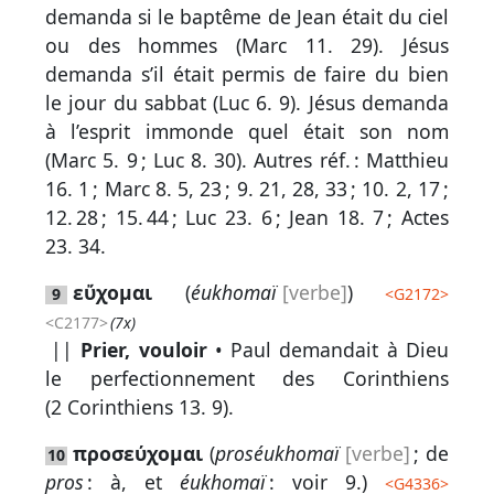
demanda si le baptême de Jean était du ciel
ou des hommes (
Marc 11. 29
). Jésus
demanda s’il était permis de faire du bien
le jour du sabbat (
Luc 6. 9
). Jésus demanda
à l’esprit immonde quel était son nom
(
Marc 5. 9
;
Luc 8. 30
).
Autres réf. :
Matthieu
16. 1
;
Marc 8. 5, 23
;
9. 21, 28, 33
;
10. 2, 17
;
12. 28
;
15. 44
;
Luc 23. 6
;
Jean 18. 7
;
Actes
23. 34
.
εὔχομαι
(
éukhomaï
[verbe]
)
9
<
G2172
>
<C2177>
(7x)
||
Prier, vouloir
• Paul demandait à Dieu
le perfectionnement des Corinthiens
(
2 Corinthiens 13. 9
).
προσεύχομαι
(
proséukhomaï
[verbe]
; de
10
pros
: à, et
éukhomaï
: voir 9.)
<
G4336
>