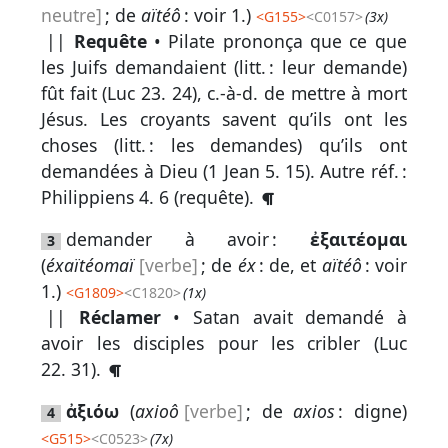
neutre]
; de
aïtéô
: voir 1.)
<
G155
>
<C0157>
(3x)
||
Requête
• Pilate prononça que ce que
les Juifs demandaient (litt. : leur demande)
Autres
fût fait (
Luc 23. 24
), c.-à-d. de mettre à mort
supports
Jésus. Les croyants savent qu’ils ont les
Exemplaire
choses (litt. : les demandes) qu’ils ont
papier
demandées à Dieu (
1 Jean 5. 15
).
Autre réf. :
Philippiens 4. 6
(requête).
demander à avoir :
ἐξαιτέομαι
3
(
éxaïtéomaï
[verbe]
; de
éx
: de, et
aïtéô
: voir
Nous
1.)
<
G1809
>
<C1820>
(1x)
contacter
||
Réclamer
• Satan avait demandé à
Signaler
avoir les disciples pour les cribler (
Luc
une
22. 31
).
erreur
ἀξιόω
(
axioô
[verbe]
; de
axios
: digne)
4
<
G515
>
<C0523>
(7x)