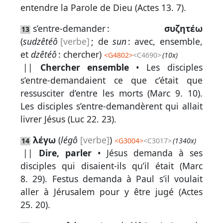
entendre la Parole de Dieu (
Actes 13. 7
).
s’entre-demander :
συζητέω
13
(
sudzêtéô
[verbe]
; de
sun
: avec, ensemble,
et
dzêtéô
: chercher)
<
G4802
>
<C4690>
(10x)
||
Chercher ensemble
• Les disciples
s’entre-demandaient ce que c’était que
ressusciter d’entre les morts (
Marc 9. 10
).
Les disciples s’entre-demandèrent qui allait
livrer Jésus (
Luc 22. 23
).
λέγω
(
légô
[verbe]
)
14
<
G3004
>
<C3017>
(1340x)
||
Dire, parler
• Jésus demanda à ses
disciples qui disaient-ils qu’il était (
Marc
8. 29
). Festus demanda à Paul s’il voulait
aller à Jérusalem pour y être jugé (
Actes
25. 20
).