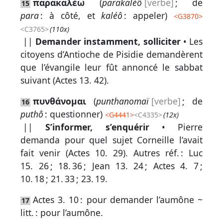
παρακαλέω
(
parakaléô
[verbe]
; de
15
para
: à côté, et
kaléô
: appeler)
<
G3870
>
<C3765>
(110x)
||
Demander instamment, solliciter
• Les
citoyens d’Antioche de Pisidie demandèrent
que l’évangile leur fût annoncé le sabbat
suivant (
Actes 13. 42
).
πυνθάνομαι
(
punthanomaï
[verbe]
; de
16
puthô
: questionner)
<
G4441
>
<C4335>
(12x)
||
S’informer, s’enquérir
• Pierre
demanda pour quel sujet Corneille l’avait
fait venir (
Actes 10. 29
).
Autres réf. :
Luc
15. 26
;
18. 36
;
Jean 13. 24
;
Actes 4. 7
;
10. 18
;
21. 33
;
23. 19
.
Actes 3. 10
: pour demander l’aumône ~
17
litt. : pour l’aumône.