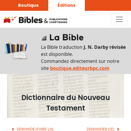
Boutique
Éditions
Dictionnaire
-
La Bible traduction
J. N. Darby révisée
Recherche
est disponible.
en
Commandez directement sur notre
français
site
boutique.editeurbpc.com
Rechercher
par
lettre
Dictionnaire du Nouveau
Rechercher
Testament
par
mot
français
DEMANDE (FAIRE LA)
DEMANDER (SE)