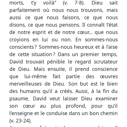
texte
morts, t’y voilà”
(v. 7-8)
. Dieu sait
parfaitement où nous nous trouvons, mais
Une
aussi ce que nous faisons, ce que nous
question
disons, ce que nous pensons. Il connaît l’état
?
de notre esprit et de notre cœur… que nous
Une
croyions en lui ou non. En sommes-nous
conscients ? Sommes-nous heureux et à l’aise
réaction
de cette situation ? Dans un premier temps,
?
David trouvait pénible le regard scrutateur
de Dieu. Mais ensuite, il prend conscience
Signaler
que lui-même fait partie des œuvres
une
merveilleuses de Dieu. Son but est le bien
erreur
des humains qu’il a créés. Aussi, à la fin du
psaume, David veut laisser Dieu examiner
son cœur au plus profond, pour qu’il
l’enseigne et le conduise dans un bon chemin
Participer
(v. 23-24)
.
aux