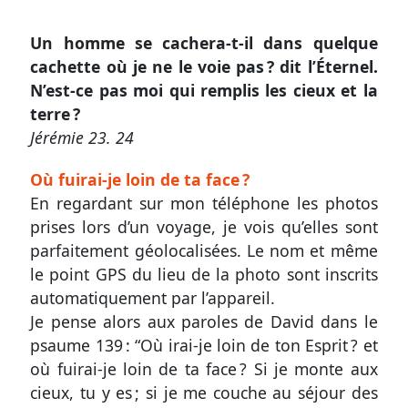
Un homme se cachera-t-il dans quelque
Autres
cachette où je ne le voie pas ? dit l’Éternel.
supports
N’est-ce pas moi qui remplis les cieux et la
Application
terre ?
mobile
Jérémie 23. 24
Exemplaire
Où fuirai-je loin de ta face ?
En regardant sur mon téléphone les photos
papier
prises lors d’un voyage, je vois qu’elles sont
parfaitement géolocalisées. Le nom et même
le point GPS du lieu de la photo sont inscrits
Nous
automatiquement par l’appareil.
contacter
Je pense alors aux paroles de David dans le
psaume 139 : “Où irai-je loin de ton Esprit ? et
Proposer
où fuirai-je loin de ta face ? Si je monte aux
un
cieux, tu y es ; si je me couche au séjour des