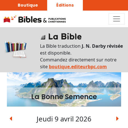
Boutique
Éditions
La
Bonne
La Bible traduction
J. N. Darby révisée
Semence
est disponible.
Commandez directement sur notre
Écouter
site
boutique.editeurbpc.com
Rechercher
une
date
La Bonne Semence
Rechercher
une
expression
Jeudi 9 avril 2026