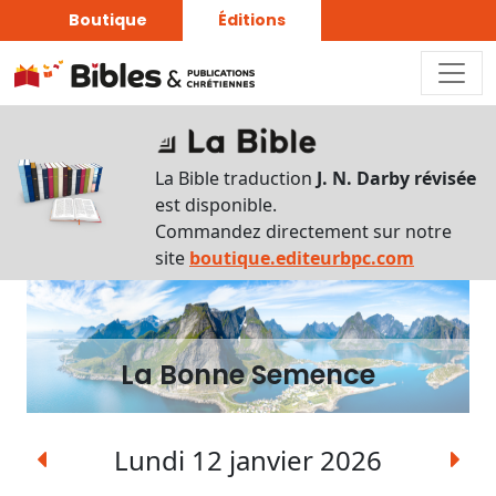
Boutique
Éditions
La
Bonne
La Bible traduction
J. N. Darby révisée
Semence
est disponible.
Commandez directement sur notre
Écouter
site
boutique.editeurbpc.com
Rechercher
une
date
La Bonne Semence
Rechercher
une
expression
Lundi 12 janvier 2026