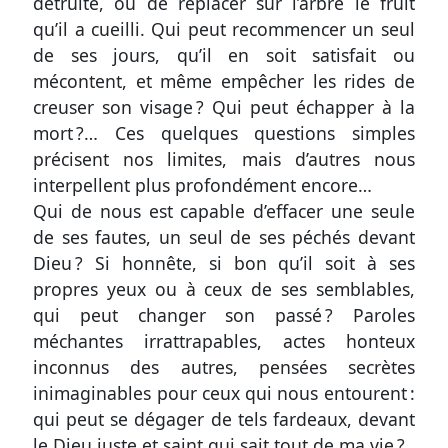
texte
détruite, ou de replacer sur l’arbre le fruit
qu’il a cueilli. Qui peut recommencer un seul
Une
de ses jours, qu’il en soit satisfait ou
question
mécontent, et même empêcher les rides de
?
creuser son visage ? Qui peut échapper à la
mort ?… Ces quelques questions simples
Une
précisent nos limites, mais d’autres nous
réaction
interpellent plus profondément encore…
?
Qui de nous est capable d’effacer une seule
de ses fautes, un seul de ses péchés devant
Signaler
Dieu ? Si honnête, si bon qu’il soit à ses
une
propres yeux ou à ceux de ses semblables,
erreur
qui peut changer son passé ? Paroles
méchantes irrattrapables, actes honteux
inconnus des autres, pensées secrètes
inimaginables pour ceux qui nous entourent :
Participer
qui peut se dégager de tels fardeaux, devant
aux
le Dieu juste et saint qui sait tout de ma vie ?