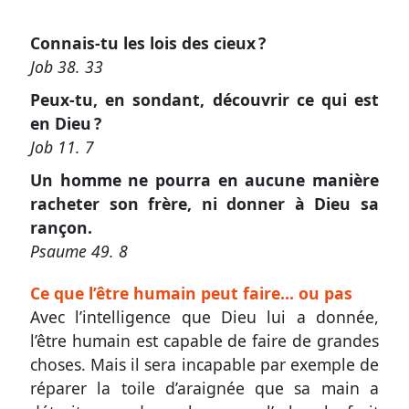
Connais-tu les lois des cieux ?
Autres
Job 38. 33
supports
Peux-tu, en sondant, découvrir ce qui est
Application
en Dieu ?
mobile
Job 11. 7
Exemplaire
Un homme ne pourra en aucune manière
racheter son frère, ni donner à Dieu sa
papier
rançon.
Psaume 49. 8
Nous
Ce que l’être humain peut faire… ou pas
Avec l’intelligence que Dieu lui a donnée,
contacter
l’être humain est capable de faire de grandes
Proposer
choses. Mais il sera incapable par exemple de
un
réparer la toile d’araignée que sa main a