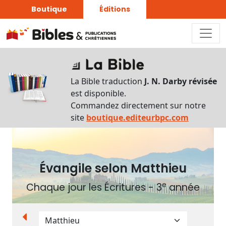
Boutique
Éditions
Autres
supports
La Bible traduction
J. N. Darby révisée
Exemplaire
est disponible.
papier
Commandez directement sur notre
site
boutique.editeurbpc.com
Nous
Évangile selon Matthieu
contacter
e
Signaler
Chaque jour les Écritures - 3
année
une
erreur