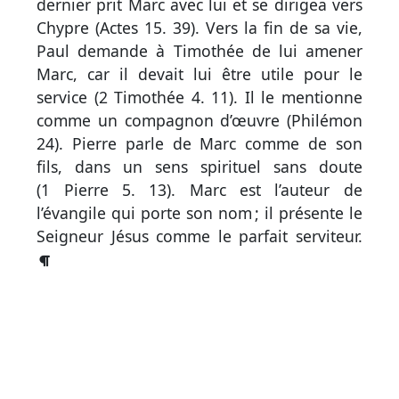
par
dernier prit Marc avec lui et se dirigea vers
mot
Chypre (
Actes 15. 39
). Vers la fin de sa vie,
grec
Paul demande à Timothée de lui amener
Marc, car il devait lui être utile pour le
service (
2 Timothée 4. 11
). Il le mentionne
comme un compagnon d’œuvre (
Philémon
Infos
24
). Pierre parle de Marc comme de son
complémentaires
fils, dans un sens spirituel sans doute
Abréviations
(
1 Pierre 5. 13
). Marc est l’auteur de
l’évangile qui porte son nom ; il présente le
Termes
Seigneur Jésus comme le parfait serviteur.
non
retenus
Ouvrages
de
référence