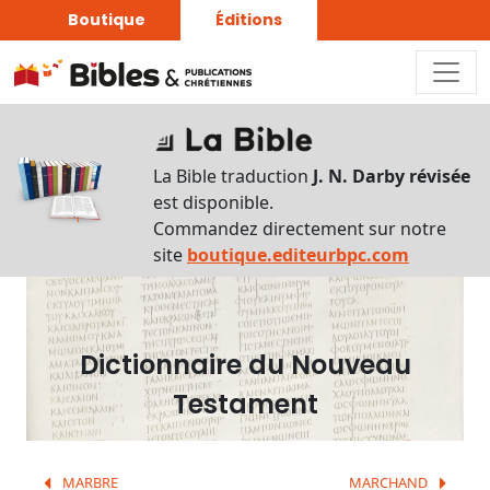
Boutique
Éditions
Dictionnaire
-
La Bible traduction
J. N. Darby révisée
Recherche
est disponible.
en
Commandez directement sur notre
français
site
boutique.editeurbpc.com
Rechercher
par
lettre
Dictionnaire du Nouveau
Rechercher
Testament
par
mot
français
MARBRE
MARCHAND