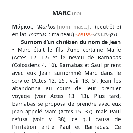
MARC
(np)
Lexique
Μάρκος
(
Markos
[nom masc.]
; (peut-être)
-
en lat.
marcus
: marteau)
<
G3138
>
<C3147>
(8x)
Recherche
||
Surnom d’un chrétien du nom de Jean
en
• Marc était le fils d’une certaine Marie
grec
(
Actes 12. 12
) et le neveu de Barnabas
(
Colossiens 4. 10
). Barnabas et Saul prirent
Rechercher
avec eux Jean surnommé Marc dans le
par
service (
Actes 12. 25
; voir
13. 5
). Jean les
code
abandonna au cours de leur premier
strong
voyage (voir
Actes 13. 13
). Plus tard,
Rechercher
Barnabas se proposa de prendre avec eux
par
Jean appelé Marc (
Actes 15. 37
), mais Paul
lettre
refusa (voir
v. 38
), ce qui causa de
l’irritation entre Paul et Barnabas. Ce
Rechercher