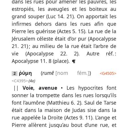
par
dans les rues pour amener les pauvres, les
mot
estropiés, les aveugles et les boiteux au
grec
grand souper (
Luc 14. 21
). On apportait les
infirmes dehors dans les rues afin que
Pierre les guérisse (
Actes 5. 15
). La rue de la
Jérusalem céleste était d’or pur (
Apocalypse
Infos
21. 21
) ; au milieu de la rue était l’arbre de
complémentaires
vie (
Apocalypse 22. 2
).
Autre réf. :
Abréviations
Apocalypse 11. 8
(place).
ῥύμη
(
rumê
[nom fém.]
)
Termes
2
<
G4505
>
<C4395>
(4x)
non
||
Voie, avenue
• Les hypocrites font
retenus
sonner la trompette dans les rues lorsqu’ils
font l’aumône (
Matthieu 6. 2
). Saul de Tarse
Ouvrages
était dans la maison de Judas sise dans la
de
rue appelée la Droite (
Actes 9. 11
). L’ange et
référence
Pierre allèrent jusqu’au bout d’une rue, et