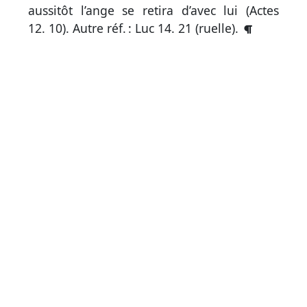
aussitôt l’ange se retira d’avec lui (
Actes
12. 10
).
Autre réf. :
Luc 14. 21
(ruelle).
Autres
supports
Exemplaire
papier
Nous
contacter
Signaler
une
erreur