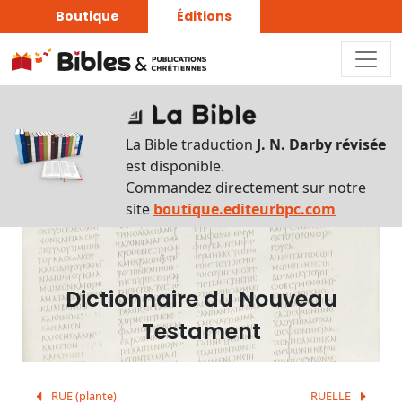
Boutique
Éditions
Dictionnaire
-
La Bible traduction
J. N. Darby révisée
Recherche
est disponible.
en
Commandez directement sur notre
français
site
boutique.editeurbpc.com
Rechercher
par
lettre
Dictionnaire du Nouveau
Rechercher
Testament
par
mot
français
RUE (plante)
RUELLE