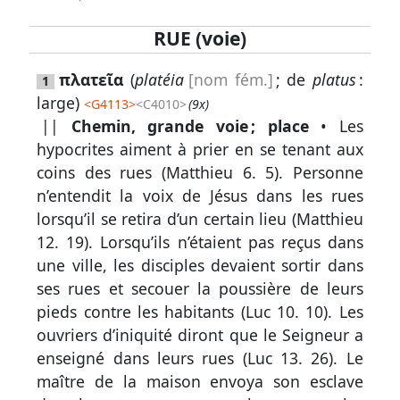
RUE (voie)
Lexique
πλατεῖα
(
platéia
[nom fém.]
; de
platus
:
1
-
large)
<
G4113
>
<C4010>
(9x)
Recherche
||
Chemin, grande voie ; place
• Les
en
hypocrites aiment à prier en se tenant aux
grec
coins des rues (
Matthieu 6. 5
). Personne
n’entendit la voix de Jésus dans les rues
Rechercher
lorsqu’il se retira d’un certain lieu (
Matthieu
par
12. 19
). Lorsqu’ils n’étaient pas reçus dans
code
une ville, les disciples devaient sortir dans
strong
ses rues et secouer la poussière de leurs
Rechercher
pieds contre les habitants (
Luc 10. 10
). Les
par
ouvriers d’iniquité diront que le Seigneur a
lettre
enseigné dans leurs rues (
Luc 13. 26
). Le
maître de la maison envoya son esclave
Rechercher