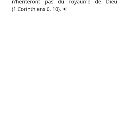
par
n’hériteront pas du royaume de Dieu
mot
(
1 Corinthiens 6. 10
).
grec
Infos
complémentaires
Abréviations
Termes
non
retenus
Ouvrages
de
référence