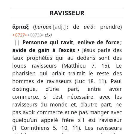
RAVISSEUR
Lexique
ἅρπαξ
(
harpax
[adj.]
; de
aïrô
: prendre)
-
<
G727
>
<C0733>
(5x)
Recherche
||
Personne qui ravit, enlève de force ;
en
avide de gain à l’excès
• Jésus parle des
grec
faux prophètes qui au dedans sont des
loups ravisseurs (
Matthieu 7. 15
). Le
Rechercher
pharisien qui priait traitait le reste des
par
hommes de ravisseurs (
Luc 18. 11
). Paul
code
distingue, d’une part, entre avoir
strong
commerce, si c’est nécessaire, avec les
Rechercher
ravisseurs du monde et, d’autre part, ne
par
pas avoir commerce et ne pas manger avec
lettre
quelqu’un appelé frère s’il est ravisseur
(
1 Corinthiens 5. 10, 11
). Les ravisseurs
Rechercher