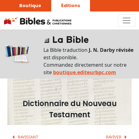
Boutique
Éditions
Dictionnaire
-
La Bible traduction
J. N. Darby révisée
Recherche
est disponible.
en
Commandez directement sur notre
français
site
boutique.editeurbpc.com
Rechercher
par
lettre
Dictionnaire du Nouveau
Rechercher
Testament
par
mot
français
RAVISSANT
RAVIVER