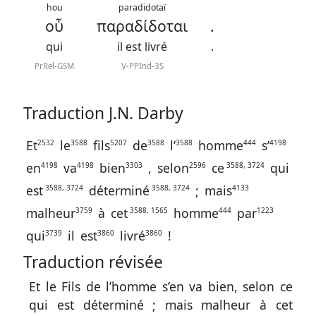
contacter
hou
paradidotaï
οὗ
παραδίδοται
.
Signaler
qui
il est livré
.
une
PrRel-GSM
V-PPInd-3S
erreur
Traduction J.N. Darby
Participer
Et
le
fils
de
l’
homme
s’
2532
3588
5207
3588
3588
444
4198
aux
en
va
bien
,
selon
ce
qui
4198
4198
3303
2596
3588, 3724
coûts
est
déterminé
;
mais
3588, 3724
3588, 3724
4133
du
malheur
à
cet
homme
par
3759
3588, 1565
444
1223
site
qui
il
est
livré
!
3739
3860
3860
Traduction révisée
Et le Fils de l’homme s’en va bien, selon ce
qui est déterminé ; mais malheur à cet