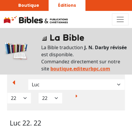
Boutique
Éditions
Paramètres
d’affichage
La Bible traduction
J. N. Darby révisée
Par
est disponible.
verset
Commandez directement sur notre
Numéros
site
boutique.editeurbpc.com
Strong
Translittérations
Analyse
Grammaticale
Luc 22. 22
Outils