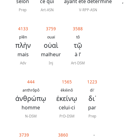
J.
selon
ce qui
ayant été déterminé
,
N.
Prep
Art-ASN
V-RPP-ASN
Darby
4133
3759
3588
La
plên
ouaï
tô
πλὴν
οὐαὶ
τῷ
Bible
-
mais
malheur
à l’
Traduction
Adv
Inj
Art-DSM
J.
N.
444
1565
1223
anthrôpô
ékéinô
di'
Darby
ἀνθρώπῳ
ἐκείνῳ
δι᾿
révisée
homme
celui-ci
par
N-DSM
PrD-DSM
Prep
Nous
3739
3860
-