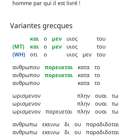
homme par qui il est livré !
Variantes grecques
και
ο
μεν
υιος
του
(MT)
και
ο
μεν
υιος
του
(WH)
οτι
ο
υιος
μεν
του
ανθρωπου
πορευεται
κατα
το
ανθρωπου
πορευεται
κατα
το
ανθρωπου
κατα
το
ωρισμενον
πλην
ουαι
τω
ωρισμενον
πλην
ουαι
τω
ωρισμενον
πορευεται
πλην
ουαι
τω
ανθρωπω
εκεινω
δι
ου
παραδιδοται
ανθρωπω
εκεινω
δι
ου
παραδιδοται