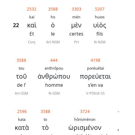
généraux
2532
3588
3303
5207
Abréviations
kaï
ho
mén
huios
καὶ
ὁ
μὲν
υἱὸς
22
grammaticales
Et
le
certes
fils
Conj
Art-NSM
Prt
N-NSM
Sur
3588
444
4198
ce
tou
anthrôpou
poréuétaï
chapitre
τοῦ
ἀνθρώπου
πορεύεται
de l’
homme
s’en va
Lire ce
chapitre
Art-GSM
N-GSM
V-PDInd-3S
La
Bible
2596
3588
3724
-
-
kata
to
hôrisménon
κατὰ
τὸ
ὡρισμένον
,
Traduction