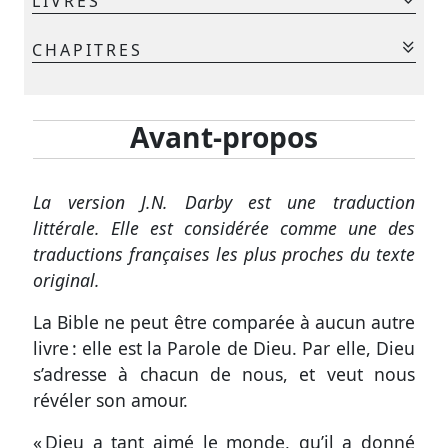
LIVRES
supports
La Bible - Traduction J. N. Darby révisée
Ancien Testament
CHAPITRES
Exemplaire
Gen.
Ex.
Lév.
Nom.
Deut.
Jos.
Jug.
papier
Ruth
1 Sam.
2 Sam.
1 Rois
2 Rois
1 Chr.
2 Chr.
Avant-propos
Télécharger
Esd.
Néh.
Est.
Job
Ps.
Prov.
Ecc.
Cant.
És.
Jér.
Lam.
Ézé.
Dan.
Osée
La version J.N. Darby est une traduction
Joël
Amos
Abd.
Jon.
Mich.
Nah.
Hab.
littérale. Elle est considérée comme une des
Nous
Soph.
Agg.
Zach.
Mal.
traductions françaises les plus proches du texte
contacter
Nouveau Testament
original.
Signaler
Matt.
Marc
Luc
Jean
Act.
Rom.
1 Cor.
La Bible ne peut être comparée à aucun autre
une
2 Cor.
Gal.
Éph.
Phil.
Col.
1 Thes.
2 Thes.
livre : elle est la Parole de Dieu. Par elle, Dieu
erreur
1 Tim.
2 Tim.
Tite
Phm.
Héb.
Jac.
1 Pi.
s’adresse à chacun de nous, et veut nous
révéler son amour.
2 Pi.
1 Jean
2 Jean
3 Jean
Jude
Apoc.
« Dieu a tant aimé le monde, qu’il a donné