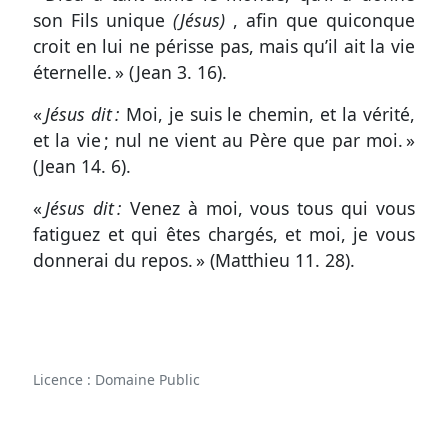
Participer
son Fils unique
(Jésus)
, afin que quiconque
aux
croit en lui ne périsse pas, mais qu’il ait la vie
coûts
éternelle. » (
Jean 3. 16
).
du
«
Jésus dit :
Moi, je suis le chemin, et la vérité,
site
et la vie ; nul ne vient au Père que par moi. »
(
Jean 14. 6
).
«
Jésus dit :
Venez à moi, vous tous qui vous
fatiguez et qui êtes chargés, et moi, je vous
donnerai du repos. » (
Matthieu 11. 28
).
Licence : Domaine Public