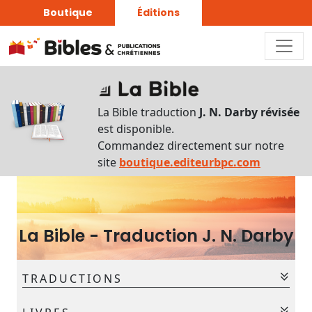
Boutique
Éditions
Outils
généraux
La Bible traduction
J. N. Darby révisée
Signes
est disponible.
&
Commandez directement sur notre
Abréviations
site
boutique.editeurbpc.com
Écarts
de
La Bible - Traduction J. N. Darby
numérotation
TRADUCTIONS
Autres
La Bible - Traduction J. N. Darby